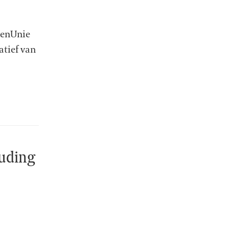
tenUnie
atief van
ouding