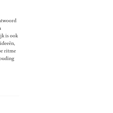
antwoord
n
jk is ook
 ideeën,
r ritme
houding