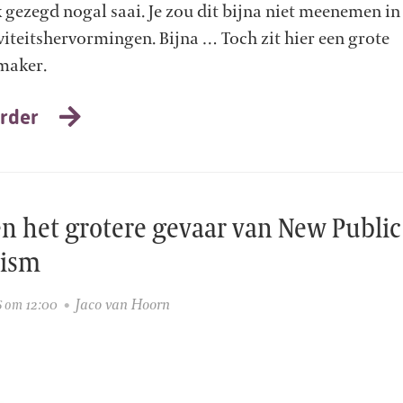
k gezegd nogal saai. Je zou dit bijna niet meenemen in
viteitshervormingen. Bijna … Toch zit hier een grote
maker.
rder
en het grotere gevaar van New Public
lism
Jaco van Hoorn
6 om 12:00