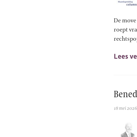
De move 
roept vr
rechtspop
Lees ve
Benedi
18 mei 2026