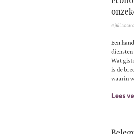
onzek
6 juli 2026
Een hand
diensten 
Wat giste
is de bre
waarin we
Lees ve
Belegg