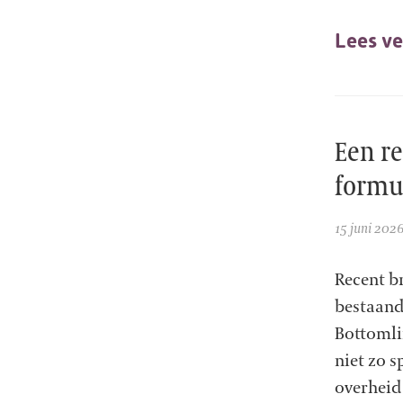
Lees ve
Een re
formu
15 juni 202
Recent br
bestaande
Bottomli
niet zo s
overheid