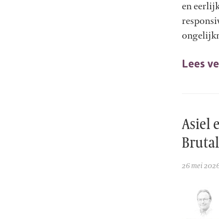
en eerlij
responsi
ongelijk
Lees ve
Asiel 
Bruta
26 mei 202