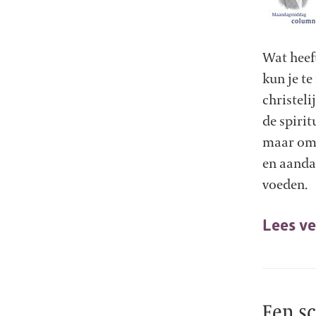
Wat heef
kun je te
christeli
de spirit
maar om 
en aanda
voeden.
Lees ve
Een sc