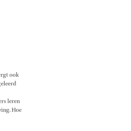
ergt ook
geleerd
ers leren
ving. Hoe