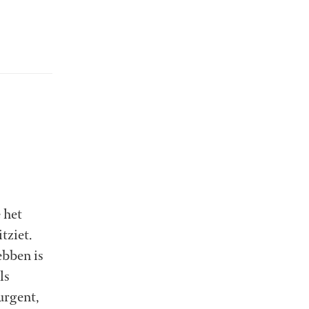
 het
tziet.
ebben is
ls
urgent,