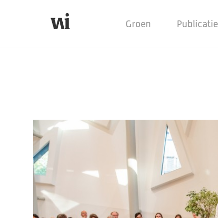
Groen
Publicati
mns