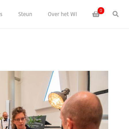
0
Sea
es
Steun
Over het WI