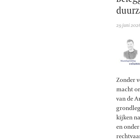
duurz
29 juni 202
Zonder v
macht om 
van de A
grondleg
kijken n
en onder
rechtvaa