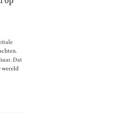
itale
dachten.
baar. Dat
e wereld