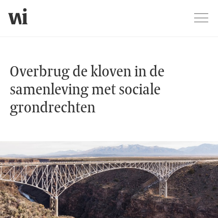
Jump
Men
Overbrug de kloven in de samenlev
Overbrug de kloven in de
samenleving met sociale
grondrechten