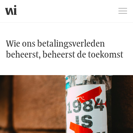
Jump
Men
Wie ons betalingsverleden beheerst
Wie ons betalingsverleden
beheerst, beheerst de toekomst