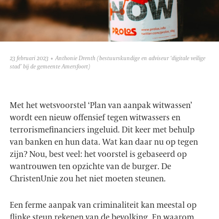
23 februari 2023
Anthonie Drenth
(bestuurskundige en adviseur ‘digitale veilige
stad’ bij de gemeente Amersfoort)
Met het wetsvoorstel ‘Plan van aanpak witwassen’
wordt een nieuw offensief tegen witwassers en
terrorismefinanciers ingeluid. Dit keer met behulp
van banken en hun data. Wat kan daar nu op tegen
zijn? Nou, best veel: het voorstel is gebaseerd op
wantrouwen ten opzichte van de burger. De
ChristenUnie zou het niet moeten steunen.
Een ferme aanpak van criminaliteit kan meestal op
flinke steun rekenen van de bevolking. En waarom