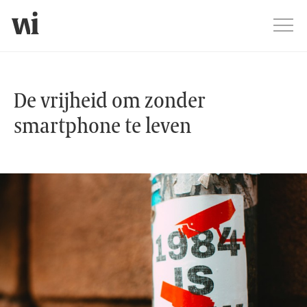
Jump
Men
De vrijheid om zonder smartphone 
De vrijheid om zonder
smartphone te leven