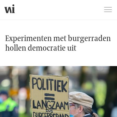
Jump
Men
Experimenten met burgerraden hol
Experimenten met burgerraden
hollen democratie uit