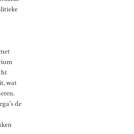
litieke
 met
orium
cht
t, wat
seren.
ega’s de
kken