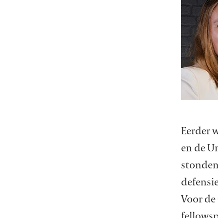
Eerder 
en de Un
stonden 
defensie
Voor de 
fellows