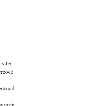
rsiteit
erzoek
entraal.
 waarin