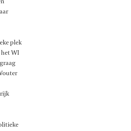
en
aar
eke plek
 het WI
 graag
 Wouter
rijk
litieke