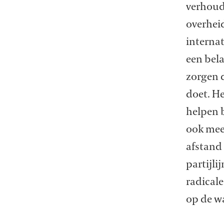
verhoud
overhei
internat
een bela
zorgen d
doet. He
helpen b
ook mee
afstand 
partijli
radicale
op de w