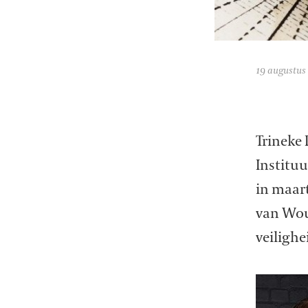
19 augustus
Trineke
Instituu
in maart
van Wou
veiligh