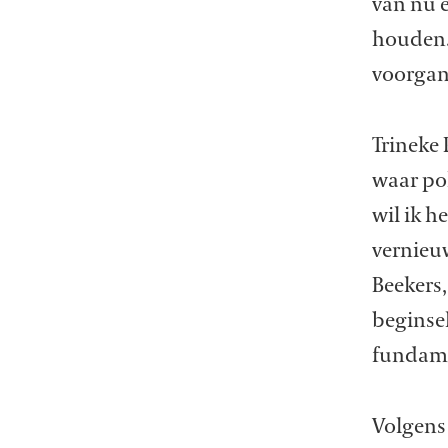
van nu 
houden.
voorgan
Trineke 
waar po
wil ik h
vernieu
Beekers,
beginse
fundame
Volgens 