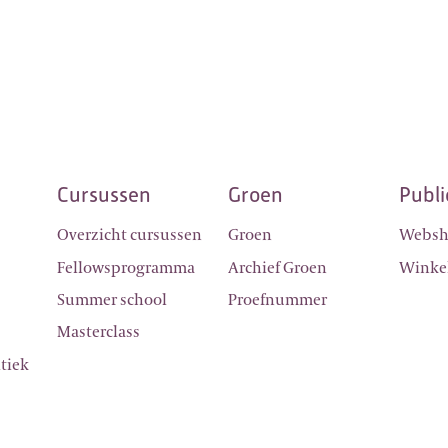
Cursussen
Groen
Publi
Overzicht cursussen
Groen
Webs
g
Fellowsprogramma
Archief Groen
Winke
Summer school
Proefnummer
Masterclass
itiek