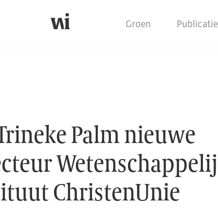
Groen
Publicati
we directeur Wetenscha
 Trineke Palm nieuwe
ecteur Wetenschappeli
tituut ChristenUnie