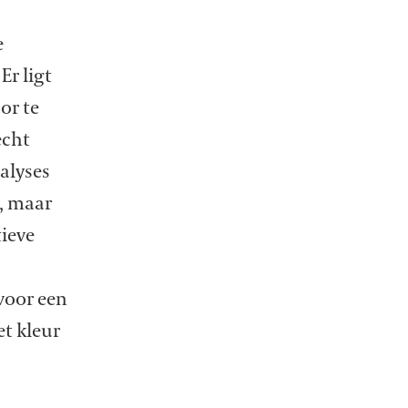
e
Er ligt
or te
echt
alyses
n, maar
ieve
 voor een
et kleur