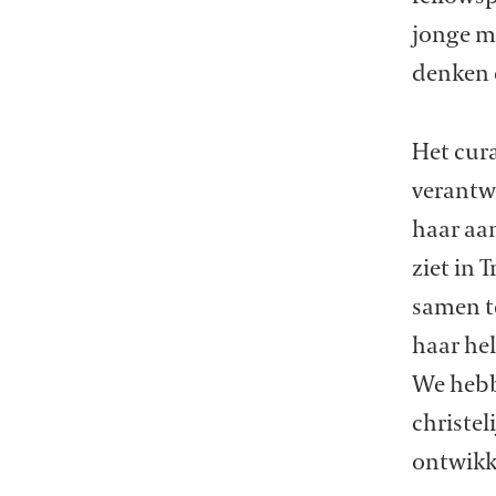
jonge me
denken e
Het cur
verantw
haar aan
ziet in
samen t
haar hel
We hebbe
christel
ontwikk