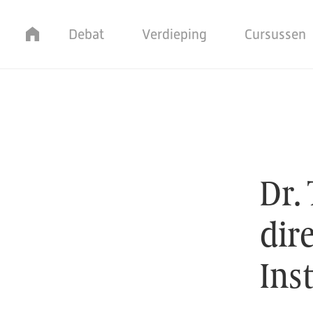
Home
Debat
Verdieping
Cursussen
Dr. Trineke Palm nieu
Dr.
dir
Ins