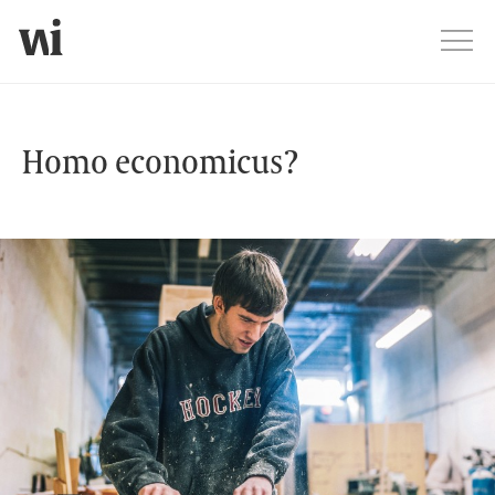
Jump
Men
Homo economicus?
Homo economicus?