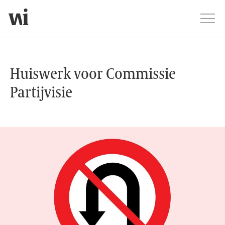
Jump
Men
Huiswerk voor Commissie Partijvisi
Huiswerk voor Commissie
Partijvisie