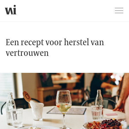
Jump
Men
Een recept voor herstel van vertro
Een recept voor herstel van
vertrouwen