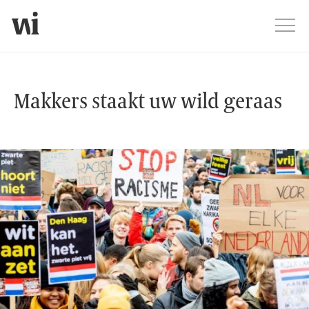
Jump
Men
Makkers staakt uw wild geraas
Makkers staakt uw wild geraas