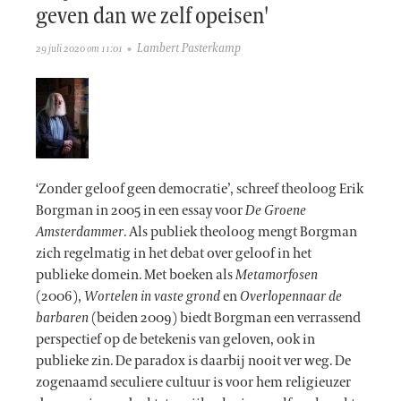
geven dan we zelf opeisen'
Lambert Pasterkamp
29 juli 2020 om 11:01
‘Zonder geloof geen democratie’, schreef theoloog Erik
Borgman in 2005 in een essay voor
De Groene
Amsterdammer
. Als publiek theoloog mengt Borgman
zich regelmatig in het debat over geloof in het
publieke domein. Met boeken als
Metamorfosen
(2006),
Wortelen in vaste grond
en
Overlopen
naar de
barbaren
(beiden 2009) biedt Borgman een verrassend
perspectief op de betekenis van geloven, ook in
publieke zin. De paradox is daarbij nooit ver weg. De
zogenaamd seculiere cultuur is voor hem religieuzer