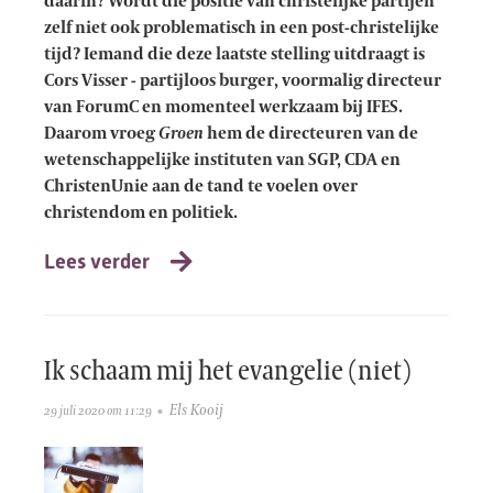
daarin? Wordt die positie van christelijke partijen
zelf niet ook problematisch in een post-christelijke
tijd? Iemand die deze laatste stelling uitdraagt is
Cors Visser - partijloos burger, voormalig directeur
van ForumC en momenteel werkzaam bij IFES.
Daarom vroeg
Groen
hem de directeuren van de
wetenschappelijke instituten van SGP, CDA en
ChristenUnie aan de tand te voelen over
christendom en politiek.
Lees verder
Ik schaam mij het evangelie (niet)
Els Kooij
29 juli 2020 om 11:29