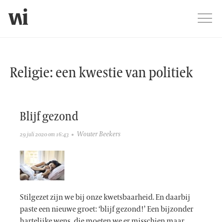
Jump
Men
Weblog Groen 2020-2
Religie: een kwestie van politiek
Blijf gezond
Wouter Beekers
29 juli 2020 om 16:43
Stilgezet zijn we bij onze kwetsbaarheid. En daarbij
paste een nieuwe groet: ‘blijf gezond!’ Een bijzonder
hartelijke wens, die moeten we er misschien maar