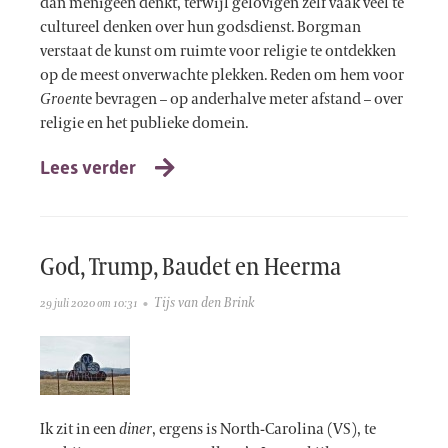
dan menigeen denkt, terwijl gelovigen zelf vaak veel te
cultureel denken over hun godsdienst. Borgman
verstaat de kunst om ruimte voor religie te ontdekken
op de meest onverwachte plekken. Reden om hem voor
Groen
te bevragen – op anderhalve meter afstand – over
religie en het publieke domein.
Lees verder
God, Trump, Baudet en Heerma
Tijs van den Brink
29 juli 2020 om 10:31
Ik zit in een
diner
, ergens is North-Carolina (VS), te