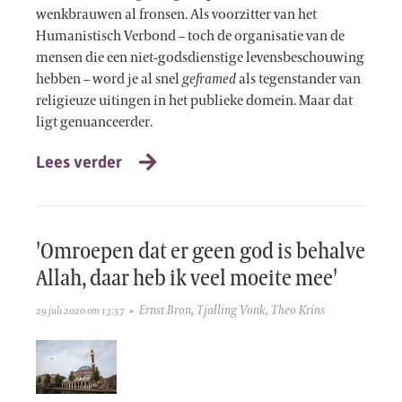
wenkbrauwen al fronsen. Als voorzitter van het
Humanistisch Verbond – toch de organisatie van de
mensen die een niet-godsdienstige levensbeschouwing
hebben – word je al snel
geframed
als tegenstander van
religieuze uitingen in het publieke domein. Maar dat
ligt genuanceerder.
Lees verder
'Omroepen dat er geen god is behalve
Allah, daar heb ik veel moeite mee'
Ernst Bron
,
Tjalling Vonk
,
Theo Krins
29 juli 2020 om 13:57