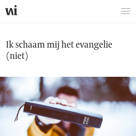
Jump
Men
Ik schaam mij het evangelie (niet)
Ik schaam mij het evangelie
(niet)