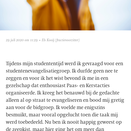
29 juli 2020 om 11:29
Els Kooij
(fractievoorzitter)
Tijdens mijn studententijd werd ik gevraagd voor een
studentenevangelisatiegroep. Ik durfde geen nee te
zeggen en voor ik het wist bevond ik me in een
gezelschap dat enthousiast Paas- en Kerstacties
organiseerde. Ik kreeg het benauwd bij de gedachte
alleen al op straat te evangeliseren en bood mij gretig
aan voor de bidgroep. Ik voelde me enigszins
besmuikt, maar vooral opgelucht toen die taak mij
werd toebedeeld. Nu ben ik nooit happig geweest op
de zeepkist, maar hier ging het om meer dan