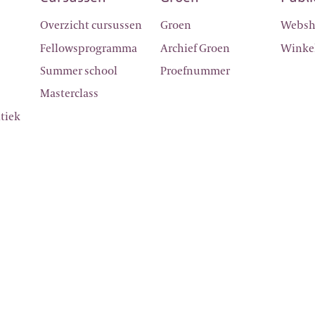
Overzicht cursussen
Groen
Webs
g
Fellowsprogramma
Archief Groen
Winke
Summer school
Proefnummer
Masterclass
itiek