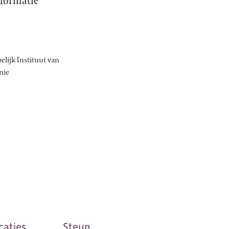
formatie
lijk Instituut van
nie
caties
Steun