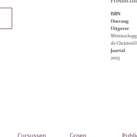
Productin
ISBN
Omvang
Uitgever
Wetenschappe
de ChristenU
Jaartal
2023
Cursussen
Groen
Publi