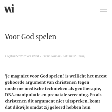
Jump
Men
Voor God spelen
Voor God spelen
1 september 2018 om 12:00
Frank Bosman
(Columnist Groen)
‘Je mag niet voor God spelen,’ is wellicht het meest
gehoorde argument van christenen tegen
moderne medische technieken als gentherapie,
DNA-manipulatie en prenatale screening. En als
christenen dit argument niet uitspreken, komt
dat dikwijls omdat zij geleerd hebben hun