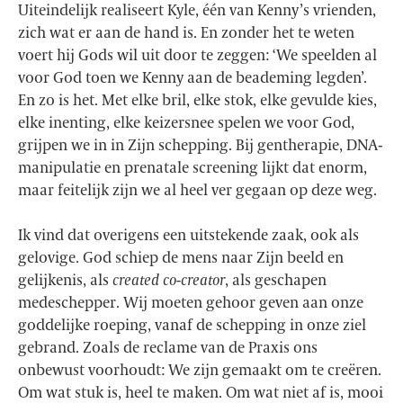
Uiteindelijk realiseert Kyle, één van Kenny’s vrienden,
zich wat er aan de hand is. En zonder het te weten
voert hij Gods wil uit door te zeggen: ‘We speelden al
voor God toen we Kenny aan de beademing legden’.
En zo is het. Met elke bril, elke stok, elke gevulde kies,
elke inenting, elke keizersnee spelen we voor God,
grijpen we in in Zijn schepping. Bij gentherapie, DNA-
manipulatie en prenatale screening lijkt dat enorm,
maar feitelijk zijn we al heel ver gegaan op deze weg.
Ik vind dat overigens een uitstekende zaak, ook als
gelovige. God schiep de mens naar Zijn beeld en
gelijkenis, als
created co-creator
, als geschapen
medeschepper. Wij moeten gehoor geven aan onze
goddelijke roeping, vanaf de schepping in onze ziel
gebrand. Zoals de reclame van de Praxis ons
onbewust voorhoudt: We zijn gemaakt om te creëren.
Om wat stuk is, heel te maken. Om wat niet af is, mooi