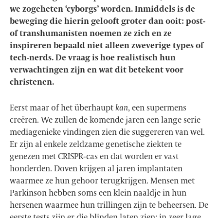
we zogeheten ‘cyborgs’ worden.
Inmiddels is de
beweging die hierin gelooft groter dan ooit: post-
of transhumanisten noemen ze zich en ze
inspireren bepaald niet alleen zweverige types of
tech-nerds. De vraag is hoe realistisch hun
verwachtingen zijn en wat dit betekent voor
christenen.
Eerst maar of het überhaupt
kan
, een supermens
creëren. We zullen de komende jaren een lange serie
mediagenieke vindingen zien die suggereren van wel.
Er zijn al enkele zeldzame genetische ziekten te
genezen met CRISPR-cas en dat worden er vast
honderden. Doven krijgen al jaren implantaten
waarmee ze hun gehoor terugkrijgen. Mensen met
Parkinson hebben soms een klein naaldje in hun
hersenen waarmee hun trillingen zijn te beheersen. De
eerste tests zijn er die blinden laten zien; in zeer lage