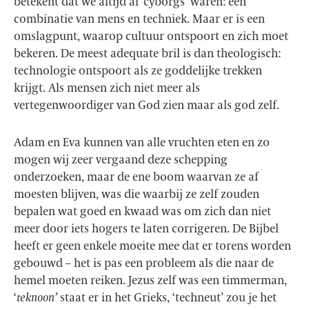
betekent dat we altijd al ‘cyborgs’ waren: een
combinatie van mens en techniek. Maar er is een
omslagpunt, waarop cultuur ontspoort en zich moet
bekeren. De meest adequate bril is dan theologisch:
technologie ontspoort als ze goddelijke trekken
krijgt. Als mensen zich niet meer als
vertegenwoordiger van God zien maar als god zelf.
Adam en Eva kunnen van alle vruchten eten en zo
mogen wij zeer vergaand deze schepping
onderzoeken, maar de ene boom waarvan ze af
moesten blijven, was die waarbij ze zelf zouden
bepalen wat goed en kwaad was om zich dan niet
meer door iets hogers te laten corrigeren. De Bijbel
heeft er geen enkele moeite mee dat er torens worden
gebouwd – het is pas een probleem als die naar de
hemel moeten reiken. Jezus zelf was een timmerman,
‘
teknoon’
staat er in het Grieks, ‘techneut’ zou je het