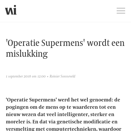
Jump
Men
'Operatie Supermens' wordt een mi
'Operatie Supermens' wordt een
mislukking
1 september 2018 om 12:00
Reinier Sonneveld
‘Operatie Supermens’ werd het wel genoemd: de
pogingen om de mens op te waarderen tot een
nieuw wezen dat veel intelligenter, sterker en
moreler is. En dat via genetische modificatie en
versmelting met computertechnieken, waardoor