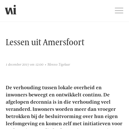
Jump
Men
Lessen uit Amersfoort
Lessen uit Amersfoort
1 december 2017 om 12:00
Menno Tigelaar
De verhouding tussen lokale overheid en
inwoners beweegt en ontwikkelt continu. De
afgelopen decennia is in die verhouding veel
veranderd. Inwoners worden meer dan vroeger
betrokken bij de besluitvorming over hun eigen
leefomgeving en komen zelf met initiatieven voor