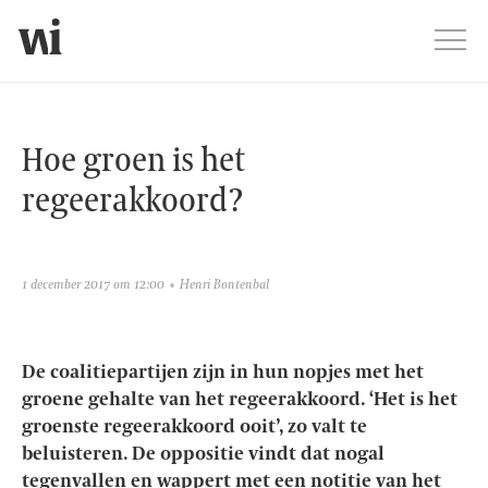
Jump
Men
Hoe groen is het regeerakkoord?
Hoe groen is het
regeerakkoord?
1 december 2017 om 12:00
Henri Bontenbal
De coalitiepartijen zijn in hun nopjes met het
groene gehalte van het regeerakkoord. ‘Het is het
groenste regeerakkoord ooit’, zo valt te
beluisteren. De oppositie vindt dat nogal
tegenvallen en wappert met een notitie van het