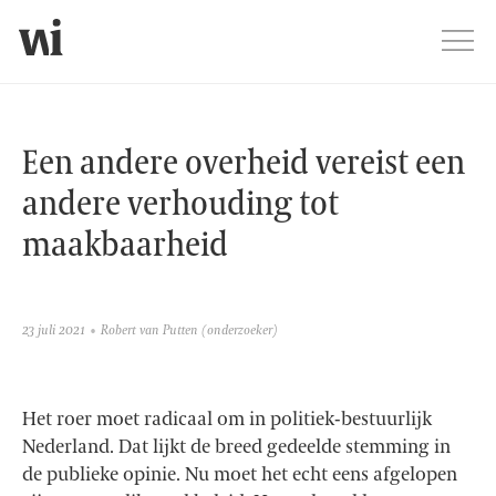
Jump
Men
Een andere overheid vereist een a
Een andere overheid vereist een
andere verhouding tot
maakbaarheid
23 juli 2021
Robert van Putten
(onderzoeker)
Het roer moet radicaal om in politiek-bestuurlijk
Nederland. Dat lijkt de breed gedeelde stemming in
de publieke opinie. Nu moet het echt eens afgelopen