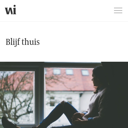
Jump
Men
Blijf thuis
Blijf thuis