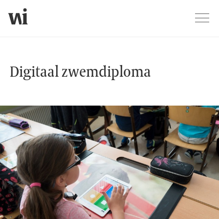
Jump
Men
Digitaal zwemdiploma
Digitaal zwemdiploma