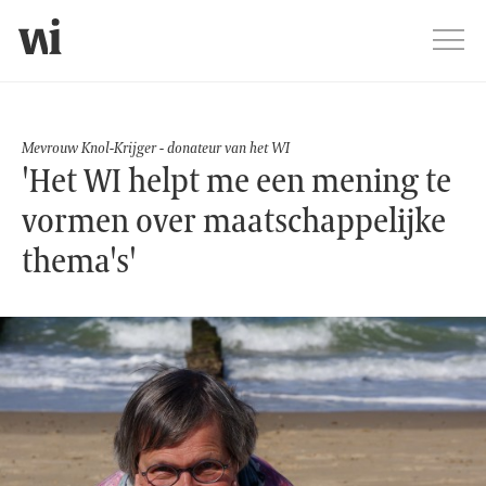
Jump
Men
Testimonial - mevrouw Knol
Mevrouw Knol-Krijger - donateur van het WI
'Het WI helpt me een mening te
vormen over maatschappelijke
thema's'