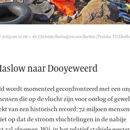
r 2019 om 12:00
dr. Christine Boshuijzen-van Burken
(Postdoc TU EIndh
Maslow naar Dooyeweerd
ld wordt momenteel geconfronteerd met een o
ensen die op de vlucht zijn voor oorlog of gewel
kt van een historisch record: 72 miljoen mensen
 niet op dat de stroom vluchtelingen in de nabije
 zal afnemen. Wij, in het relatief stabiele weste