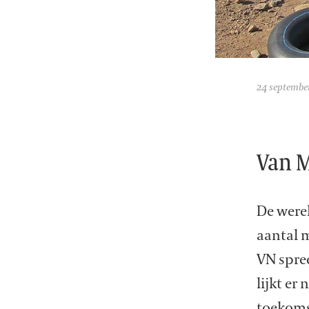
24 septembe
Van 
De were
aantal m
VN spree
lijkt er
toekomst