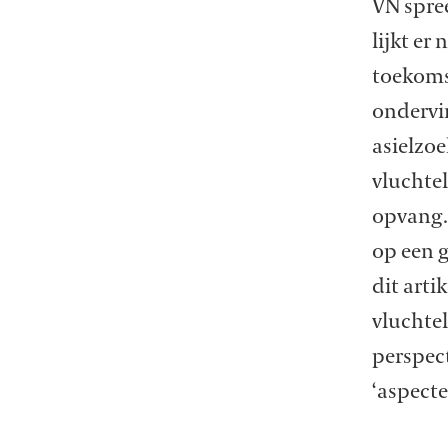
VN spree
lijkt er
toekomst
ondervi
asielzoe
vluchte
opvang.
op een g
dit art
vluchtel
perspec
‘aspecte