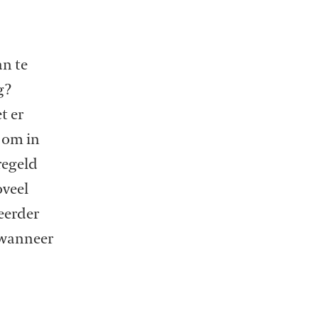
an te
g?
t er
s om in
regeld
oveel
eerder
 wanneer