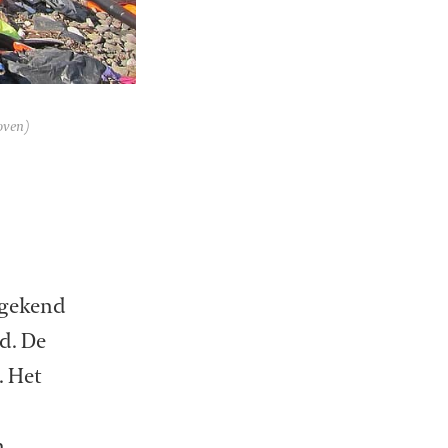
oven)
ngekend
d. De
. Het
n,