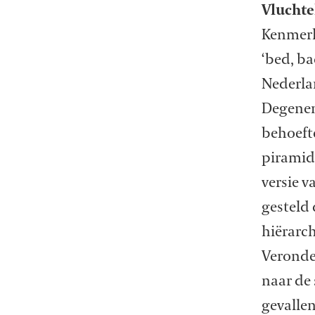
Vluchte
Kenmerk
‘bed, ba
Nederla
Degenen
behoefte
piramide
versie 
gesteld
hiërarch
Veronder
naar de 
gevalle