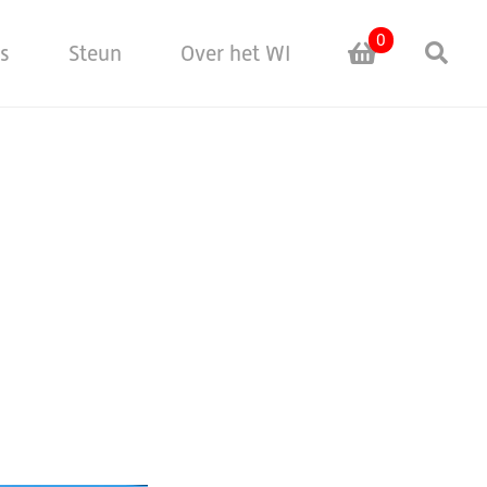
0
Sea
es
Steun
Over het WI