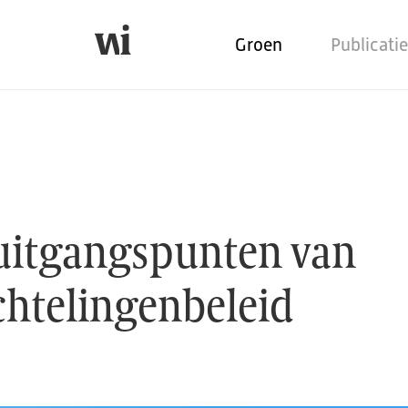
Groen
Publicati
 vluchtelingenbeleid
uitgangspunten van
chtelingenbeleid