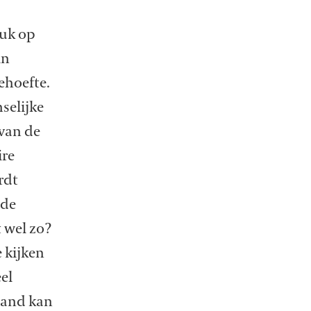
ruk op
in
ehoefte.
selijke
 van de
ire
rdt
 de
t wel zo?
 kijken
eel
mand kan