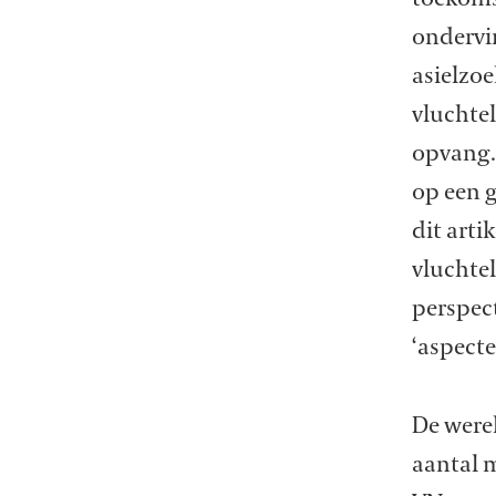
ondervi
asielzoe
vluchte
opvang.
op een g
dit art
vluchtel
perspec
‘aspecte
De were
aantal m