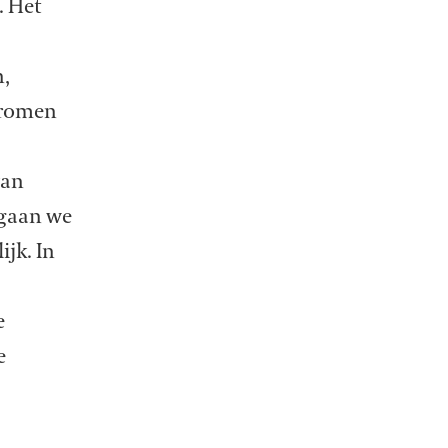
. Het
n,
tromen
van
 gaan we
jk. In
e
e