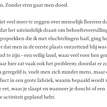
en. Zonder eten gaat men dood.
niet veel meer te zeggen over menselijk floreren d
at het uiteindelijk draait om behoeftevervullin
gesprekken die ik met vluchtelingen had, ging he
r dat men in de eerste plaats ontzettend blij wa
d te zijn – een veilig land, waar veel voor hen ge
ar hier zat vaak ook het probleem: doordat er z
 geregeld is, voelt men zich minder mens, maar 
duct in een grote fabriek, waarin bepaald wordt
e eet, waar je slaapt en wanneer je doucht of een
 activiteit gepland hebt.