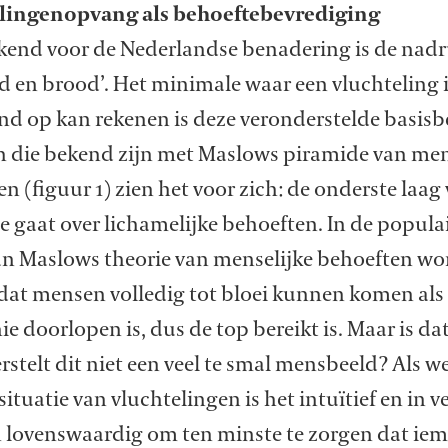
lingenopvang als behoeftebevrediging
end voor de Nederlandse benadering is de nad
d en brood’. Het minimale waar een vluchteling 
nd op kan rekenen is deze veronderstelde basisb
 die bekend zijn met Maslows piramide van men
n (figuur 1) zien het voor zich: de onderste laag
 gaat over lichamelijke behoeften. In de popula
van Maslows theorie van menselijke behoeften wo
 dat mensen volledig tot bloei kunnen komen als
ie doorlopen is, dus de top bereikt is. Maar is da
stelt dit niet een veel te smal mensbeeld? Als we
situatie van vluchtelingen is het intuïtief en in v
n lovenswaardig om ten minste te zorgen dat ie