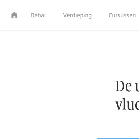
Home
Debat
Verdieping
Cursussen
De uitgangspunten van
De 
vlu