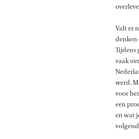
overlev
Valt er 
denken d
Tijdens 
vaak ove
Nederlan
werd. Ma
voor hen
een pro
en wat j
volgende