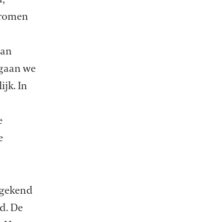
tromen
van
 gaan we
jk. In
e
e
ngekend
d. De