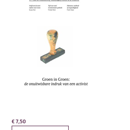
€
7,50