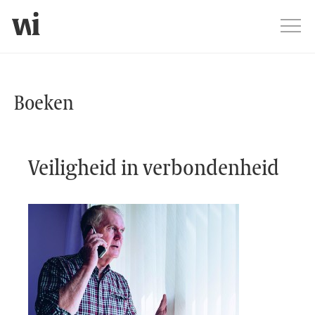
Jump
Men
Boeken webshop
Boeken
Veiligheid in verbondenheid