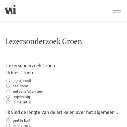
Jump
Men
Lezersonderzoek Groen
Lezersonderzoek Groen
Lezersonderzoek Groen
Ik lees Groen...
(bijna) nooit
heel soms
wel eens/af en toe
regelmatig
(bijna) altijd
Ik vind de lengte van de artikelen over het algemeen...
veel te kort
iets te kort