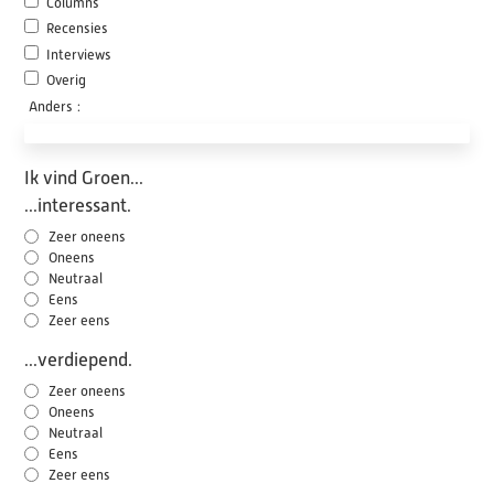
Columns
Recensies
Interviews
Overig
Anders
:
Ik vind Groen...
...interessant.
Zeer oneens
Oneens
Neutraal
Eens
Zeer eens
...verdiepend.
Zeer oneens
Oneens
Neutraal
Eens
Zeer eens